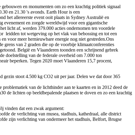
de gebouwen en monumenten om zo een krachtig politiek signaal
0.30 en 21.30 's avonds. Earth Hour is een
d het allereerste event ooit plaats in Sydney Australië en
alig evenement en zorgde wereldwijd voor een gigantische
et licht af, werden 379.000 acties ondernomen ten voordele
r leidden tot wetgeving op het vlak van bebossing en tot een
n en voor meer hernieuwbare energie nog niet gestreden.Ons
de grens van 2 graden die op de voorbije klimaatconferenties
n getoond. België en Vlaanderen toonden een schrijnend gebrek
e doelstelling van de federale overheid om 7.000 ton
lineair beperken. Tegen 2020 moet Vlaanderen 15,7 procent,
ld gezin stoot 4.500 kg CO2 uit per jaar. Delen we dat door 365
roblematiek van de lichthinder aan te kaarten en in 2012 deed de
0 de lichten op beeldbepalende plaatsen te doven en zo een krachtig
 Wij vinden dat een zwak argument:
de de verlichting van musea, stadhuis, kathedraal, alle district
e zijn verlichting van ondermeer het stadhuis, Belfort, Brugse