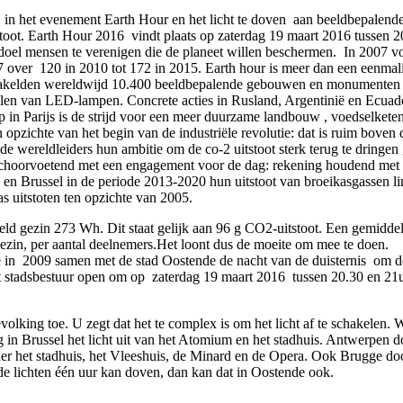
n in het evenement Earth Hour en het licht te doven aan beeldbepalen
toot. Earth Hour 2016 vindt plaats op zaterdag 19 maart 2016 tussen 2
 doel mensen te verenigen die de planeet willen beschermen. In 2007 von
007 over 120 in 2010 tot 172 in 2015. Earth hour is meer dan een eenm
chakelden wereldwijd 10.400 beeldbepalende gebouwen en monumenten h
delen van LED-lampen. Concrete acties in Rusland, Argentinië en Ecuado
 in Parijs is de strijd voor een meer duurzame landbouw , voedselkete
opzichte van het begin van de industriële revolutie: dat is ruim boven 
de wereldleiders hun ambitie om de co-2 uitstoot sterk terug te dringe
schoorvoetend met een engagement voor de dag: rekening houdend met d
ië en Brussel in de periode 2013-2020 hun uitstoot van broeikasgassen 
s uitstoten ten opzichte van 2005.
deld gezin 273 Wh. Dit staat gelijk aan 96 g CO2-uitstoot. Een gemidde
zin, per aantal deelnemers.Het loont dus de moeite om mee te doen.
n 2009 samen met de stad Oostende de nacht van de duisternis om de p
 stadsbestuur open om op zaterdag 19 maart 2016 tussen 20.30 en 21u3
evolking toe. U zegt dat het te complex is om het licht af te schakelen.
n Brussel het licht uit van het Atomium en het stadhuis. Antwerpen doof
het stadhuis, het Vleeshuis, de Minard en de Opera. Ook Brugge doofd
de lichten één uur kan doven, dan kan dat in Oostende ook.