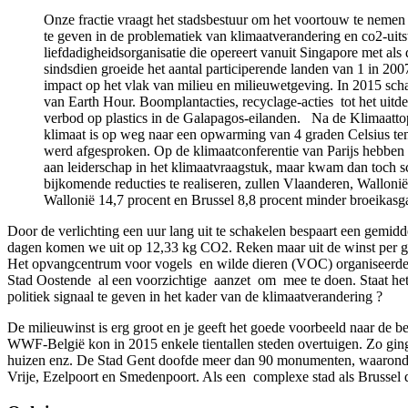
Onze fractie vraagt het stadsbestuur om het voortouw te neme
te geven in de problematiek van klimaatverandering en co2-uits
liefdadigheidsorganisatie die opereert vanuit Singapore met als
sindsdien groeide het aantal participerende landen van 1 in 2
impact op het vlak van milieu en milieuwetgeving. In 2015 s
van Earth Hour. Boomplantacties, recyclage-acties tot het uit
verbod op plastics in de Galapagos-eilanden. Na de Klimaattop
klimaat is op weg naar een opwarming van 4 graden Celsius ten 
werd afgesproken. Op de klimaatconferentie van Parijs hebben 
aan leiderschap in het klimaatvraagstuk, maar kwam dan toch 
bijkomende reducties te realiseren, zullen Vlaanderen, Wallon
Wallonië 14,7 procent en Brussel 8,8 procent minder broeikasga
Door de verlichting een uur lang uit te schakelen bespaart een gemid
dagen komen we uit op 12,33 kg CO2. Reken maar uit de winst per ge
Het opvangcentrum voor vogels en wilde dieren (VOC) organiseerde i
Stad Oostende al een voorzichtige aanzet om mee te doen. Staat het
politiek signaal te geven in het kader van de klimaatverandering ?
De milieuwinst is erg groot en je geeft het goede voorbeeld naar de b
WWF-België kon in 2015 enkele tientallen steden overtuigen. Zo ging i
huizen enz. De Stad Gent doofde meer dan 90 monumenten, waaronder 
Vrije, Ezelpoort en Smedenpoort. Als een complexe stad als Brussel 