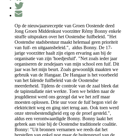
Op de nieuwjaarsreceptie van Groen Oostende deed
Jong Groen Middenkust voorzitter Rémy Bonny enkele
straffe uitspraken over het Oostendse fuifbeleid. "Het
Oostendse stadsbestuur maakt helemaal geen prioriteit
van fuif- en uitgaansbeleid.", aldus Bonny. De 17-
jarige voorzitter haalt zijn eigen ervaring aan bij de
organisatie van zijn 'hoedjesfuif'. "Net zoals ieder jaar
organiseren de zesdejaars van mijn school een fuif. Dit
jaar was het mijn beurt. Zoals gewoonlijk maakten we
gebruik van de Hangaar. De Hangaar is het voorbeeld
van het falende fuifbeleid van de Oostendse
meerderheid. Tijdens de controle van de zaal bleek dat
de tapinstallatie niet werkte. Toen we belden naar de
jeugddienst werd ons gezegd dat we het zelf maar
moesten oplossen. Drie uur voor de fuif begon viel de
elektriciteit weg en ging niet terug aan. Ook toen werd
onze stressbestendigheid erg op de proef gesteld.",
aldus een verontwaardigde Bonny. Bonny laakt het
gebrek aan visie bij de Oostendse traditionele coalitie.
Bonny: "Uit bronnen vernamen we reeds dat het
herstellen van enkel nog maar de buitengevel van de