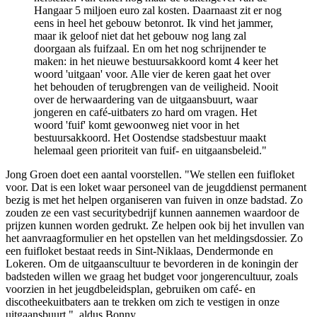
Hangaar 5 miljoen euro zal kosten. Daarnaast zit er nog
eens in heel het gebouw betonrot. Ik vind het jammer,
maar ik geloof niet dat het gebouw nog lang zal
doorgaan als fuifzaal. En om het nog schrijnender te
maken: in het nieuwe bestuursakkoord komt 4 keer het
woord 'uitgaan' voor. Alle vier de keren gaat het over
het behouden of terugbrengen van de veiligheid. Nooit
over de herwaardering van de uitgaansbuurt, waar
jongeren en café-uitbaters zo hard om vragen. Het
woord 'fuif' komt gewoonweg niet voor in het
bestuursakkoord. Het Oostendse stadsbestuur maakt
helemaal geen prioriteit van fuif- en uitgaansbeleid."
Jong Groen doet een aantal voorstellen. "We stellen een fuifloket
voor. Dat is een loket waar personeel van de jeugddienst permanent
bezig is met het helpen organiseren van fuiven in onze badstad. Zo
zouden ze een vast securitybedrijf kunnen aannemen waardoor de
prijzen kunnen worden gedrukt. Ze helpen ook bij het invullen van
het aanvraagformulier en het opstellen van het meldingsdossier. Zo
een fuifloket bestaat reeds in Sint-Niklaas, Dendermonde en
Lokeren. Om de uitgaanscultuur te bevorderen in de koningin der
badsteden willen we graag het budget voor jongerencultuur, zoals
voorzien in het jeugdbeleidsplan, gebruiken om café- en
discotheekuitbaters aan te trekken om zich te vestigen in onze
uitgaansbuurt.", aldus Bonny.