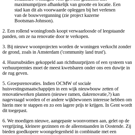
maximumprijzen afhankelijk van grootte en locatie. Een
stad kan dit als voorwaarde opleggen bij het verlenen
van de bouwvergunning (zie project kazerne
Bootsman-Johnson).
2. Een rollend woningfonds koopt verwaarloosde of leegstaande
panden, om ze na renovatie door te verkopen.
3. Bij nieuwe woonprojecten worden de woningen verkocht zonder
de grond, zoals in Amsterdam ('community land trust').
4. Huursubsidies gekoppeld aan richthuurprijzen of een systeem van
verhuurpremies moet de meest kwetsbaren onder ons een duwtje in
de rug geven.
5. Groepsrenovaties. Indien OCMW of sociale
huisvestingsmaatschappijen in een wijk nieuwbouw zetten of
renovatiewerken plannen (nieuwe ramen, dakrenovatie,?) kan
nagevraagd worden of er andere wijkbewoners interesse hebben om
hierin mee te stappen en zo een lagere prijs te krijgen. In Gent wordt
dit toegepast.
6. We moedigen nieuwe, aangepaste woonvormen aan, gelet op de
vergrijzing, kleinere gezinnen en de alleenstaanden in Oostende. Zij
bieden goedkopere woongelegenheid in combinatie met een