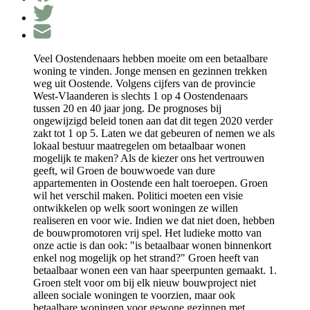
Veel Oostendenaars hebben moeite om een betaalbare
woning te vinden. Jonge mensen en gezinnen trekken
weg uit Oostende. Volgens cijfers van de provincie
West-Vlaanderen is slechts 1 op 4 Oostendenaars
tussen 20 en 40 jaar jong. De prognoses bij
ongewijzigd beleid tonen aan dat dit tegen 2020 verder
zakt tot 1 op 5. Laten we dat gebeuren of nemen we als
lokaal bestuur maatregelen om betaalbaar wonen
mogelijk te maken? Als de kiezer ons het vertrouwen
geeft, wil Groen de bouwwoede van dure
appartementen in Oostende een halt toeroepen. Groen
wil het verschil maken. Politici moeten een visie
ontwikkelen op welk soort woningen ze willen
realiseren en voor wie. Indien we dat niet doen, hebben
de bouwpromotoren vrij spel. Het ludieke motto van
onze actie is dan ook: "is betaalbaar wonen binnenkort
enkel nog mogelijk op het strand?" Groen heeft van
betaalbaar wonen een van haar speerpunten gemaakt. 1.
Groen stelt voor om bij elk nieuw bouwproject niet
alleen sociale woningen te voorzien, maar ook
betaalbare woningen voor gewone gezinnen met