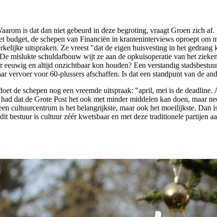
om is dat dan niet gebeurd in deze begroting, vraagt Groen zich af. Z
et budget, de schepen van Financiën in kranteninterviews oproept om m
elijke uitspraken. Ze vreest "dat de eigen huisvesting in het gedrang
 De mislukte schuldafbouw wijt ze aan de opkuisoperatie van het zieke
or eeuwig en altijd onzichtbaar kon houden? Een verstandig stadsbestuur 
 vervoer voor 60-plussers afschaffen. Is dat een standpunt van de ande
doet de schepen nog een vreemde uitspraak: "april, mei is de deadline.
e had dat de Grote Post het ook met minder middelen kan doen, maar nee
n een cultuurcentrum is het belangrijkste, maar ook het moeilijkste. Da
dit bestuur is cultuur zéér kwetsbaar en met deze traditionele partijen 