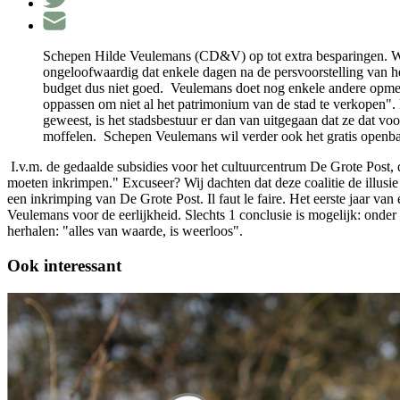
Schepen Hilde Veulemans (CD&V) op tot extra besparingen. Waar
ongeloofwaardig dat enkele dagen na de persvoorstelling van h
budget dus niet goed. Veulemans doet nog enkele andere opmerk
oppassen om niet al het patrimonium van de stad te verkopen".
geweest, is het stadsbestuur er dan van uitgegaan dat ze dat vo
moffelen. Schepen Veulemans wil verder ook het gratis openbaar
I.v.m. de gedaalde subsidies voor het cultuurcentrum De Grote Post, 
moeten inkrimpen." Excuseer? Wij dachten dat deze coalitie de illusi
een inkrimping van De Grote Post. Il faut le faire. Het eerste jaar va
Veulemans voor de eerlijkheid. Slechts 1 conclusie is mogelijk: onder 
herhalen: "alles van waarde, is weerloos".
Ook interessant