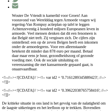
Wouter De Vriendt is kamerlid voor Groen! Aan
vooravond van Werelddag tegen Armoede vragen wij
regering-Van Rompuy actieplan op tafel te leggen
Achtenzeventig à honderd miljoen Europeanen leven in
armoede. Veel mensen denken dat dit een fenomeen is
dat België niet treft. Zij vergissen zich. De cijfers zijn
ontstellend: een op de zeven Belgen heeft een inkomen
onder de armoedegrens. Voor een alleenstaande
betekent dit minder dan 878 euro per maand. Betaal
daar maar eens je huur, gezondheidszorg of gezonde
voeding mee. Ook de sociale uitsluiting en
vereenzaming die met kansarmoede gepaard gaat, is
onaanvaardbaar.
<!--//--><![CDATA[// ><!-- var id2 = '0.7161289345889423'; //-->
<!]]>
<!--//--><![CDATA[// ><!-- var id2 = '0.39622038765758416'; //-->
<!]]>
De kritieke situatie in ons land is het gevolg van de nalatigheid om
de laagste uitkeringen en het leefloon op te trekken. Bovendien