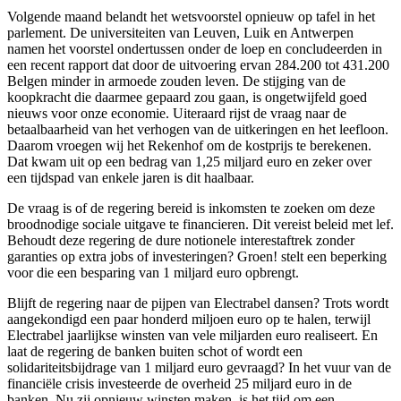
Volgende maand belandt het wetsvoorstel opnieuw op tafel in het
parlement. De universiteiten van Leuven, Luik en Antwerpen
namen het voorstel ondertussen onder de loep en concludeerden in
een recent rapport dat door de uitvoering ervan 284.200 tot 431.200
Belgen minder in armoede zouden leven. De stijging van de
koopkracht die daarmee gepaard zou gaan, is ongetwijfeld goed
nieuws voor onze economie. Uiteraard rijst de vraag naar de
betaalbaarheid van het verhogen van de uitkeringen en het leefloon.
Daarom vroegen wij het Rekenhof om de kostprijs te berekenen.
Dat kwam uit op een bedrag van 1,25 miljard euro en zeker over
een tijdspad van enkele jaren is dit haalbaar.
De vraag is of de regering bereid is inkomsten te zoeken om deze
broodnodige sociale uitgave te financieren. Dit vereist beleid met lef.
Behoudt deze regering de dure notionele interestaftrek zonder
garanties op extra jobs of investeringen? Groen! stelt een beperking
voor die een besparing van 1 miljard euro opbrengt.
Blijft de regering naar de pijpen van Electrabel dansen? Trots wordt
aangekondigd een paar honderd miljoen euro op te halen, terwijl
Electrabel jaarlijkse winsten van vele miljarden euro realiseert. En
laat de regering de banken buiten schot of wordt een
solidariteitsbijdrage van 1 miljard euro gevraagd? In het vuur van de
financiële crisis investeerde de overheid 25 miljard euro in de
banken. Nu zij opnieuw winsten maken, is het tijd om een