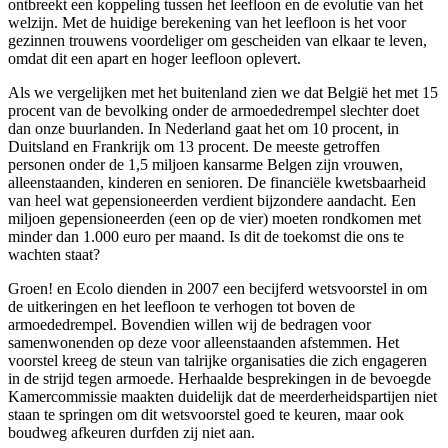
ontbreekt een koppeling tussen het leefloon en de evolutie van het
welzijn. Met de huidige berekening van het leefloon is het voor
gezinnen trouwens voordeliger om gescheiden van elkaar te leven,
omdat dit een apart en hoger leefloon oplevert.
Als we vergelijken met het buitenland zien we dat België het met 15
procent van de bevolking onder de armoededrempel slechter doet
dan onze buurlanden. In Nederland gaat het om 10 procent, in
Duitsland en Frankrijk om 13 procent. De meeste getroffen
personen onder de 1,5 miljoen kansarme Belgen zijn vrouwen,
alleenstaanden, kinderen en senioren. De financiële kwetsbaarheid
van heel wat gepensioneerden verdient bijzondere aandacht. Een
miljoen gepensioneerden (een op de vier) moeten rondkomen met
minder dan 1.000 euro per maand. Is dit de toekomst die ons te
wachten staat?
Groen! en Ecolo dienden in 2007 een becijferd wetsvoorstel in om
de uitkeringen en het leefloon te verhogen tot boven de
armoededrempel. Bovendien willen wij de bedragen voor
samenwonenden op deze voor alleenstaanden afstemmen. Het
voorstel kreeg de steun van talrijke organisaties die zich engageren
in de strijd tegen armoede. Herhaalde besprekingen in de bevoegde
Kamercommissie maakten duidelijk dat de meerderheidspartijen niet
staan te springen om dit wetsvoorstel goed te keuren, maar ook
boudweg afkeuren durfden zij niet aan.