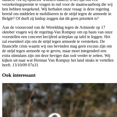
verzekeringspremie te vragen in ruil voor de staatswaarborg die wij
hen hebben toegekend. Wij herhalen onze vraag: is deze regering
bereid om middelen te mobiliseren in de strijd tegen de armoede in
België? Of durft zij luidop zeggen dat dit geen prioriteit is?
Aan de vooravond van de Werelddag tegen de Armoede op 17
oktober vragen wij de regering-Van Rompuy om op basis van onze
voorstellen een concreet becijferd actieplan op tafel te leggen. Het
zal essentieel zijn om de strijd tegen armoede te versterken. De
financiële crisis waarin wij ons bevinden mag geen excuus zijn om
de strijd tegen armoede op te geven, maar moet integendeel een
extra stimulans zijn om deze heviger dan ooit verder te zetten. Wij
kijken uit naar wat Herman Van Rompuy het land straks te vertellen
heeft. 13/10/09 07u31
Ook interessant