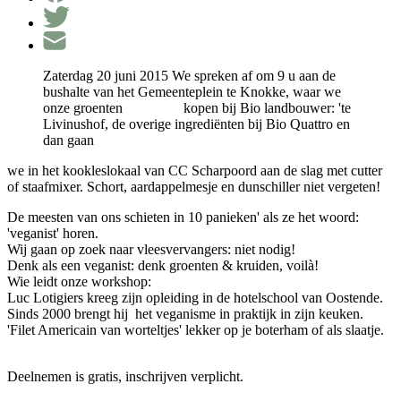
Zaterdag 20 juni 2015 We spreken af om 9 u aan de
bushalte van het Gemeenteplein te Knokke, waar we
onze groenten kopen bij Bio landbouwer: 'te
Livinushof, de overige ingrediënten bij Bio Quattro en
dan gaan
we in het kookleslokaal van CC Scharpoord aan de slag met cutter
of staafmixer. Schort, aardappelmesje en dunschiller niet vergeten!
De meesten van ons schieten in 10 panieken' als ze het woord:
'veganist' horen.
Wij gaan op zoek naar vleesvervangers: niet nodig!
Denk als een veganist: denk groenten & kruiden, voilà!
Wie leidt onze workshop:
Luc Lotigiers kreeg zijn opleiding in de hotelschool van Oostende.
Sinds 2000 brengt hij het veganisme in praktijk in zijn keuken.
'Filet Americain van worteltjes' lekker op je boterham of als slaatje.
Deelnemen is gratis, inschrijven verplicht.