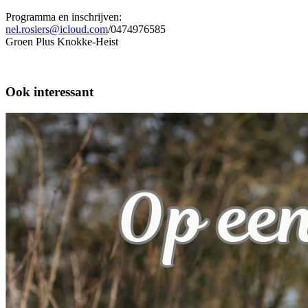
Programma en inschrijven:
nel.rosiers@icloud.com
/0474976585
Groen Plus Knokke-Heist
Ook interessant