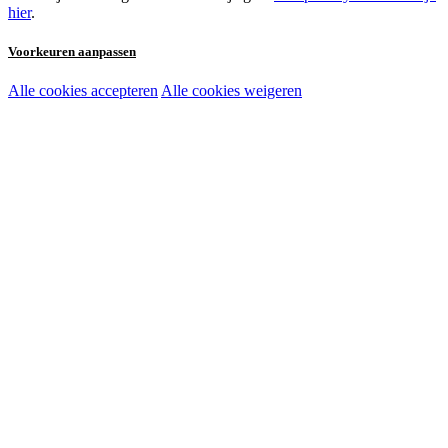
hier
.
Voorkeuren aanpassen
Alle cookies accepteren
Alle cookies weigeren
Noodzakelijke cookies:
Functionele en analytische cookies:
Marketingcookies: