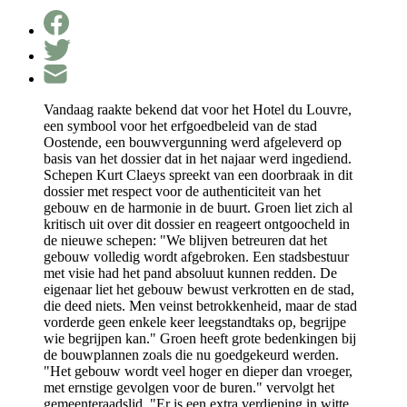
Vandaag raakte bekend dat voor het Hotel du Louvre,
een symbool voor het erfgoedbeleid van de stad
Oostende, een bouwvergunning werd afgeleverd op
basis van het dossier dat in het najaar werd ingediend.
Schepen Kurt Claeys spreekt van een doorbraak in dit
dossier met respect voor de authenticiteit van het
gebouw en de harmonie in de buurt. Groen liet zich al
kritisch uit over dit dossier en reageert ontgoocheld in
de nieuwe schepen: "We blijven betreuren dat het
gebouw volledig wordt afgebroken. Een stadsbestuur
met visie had het pand absoluut kunnen redden. De
eigenaar liet het gebouw bewust verkrotten en de stad,
die deed niets. Men veinst betrokkenheid, maar de stad
vorderde geen enkele keer leegstandtaks op, begrijpe
wie begrijpen kan." Groen heeft grote bedenkingen bij
de bouwplannen zoals die nu goedgekeurd werden.
"Het gebouw wordt veel hoger en dieper dan vroeger,
met ernstige gevolgen voor de buren." vervolgt het
gemeenteraadslid. "Er is een extra verdieping in witte