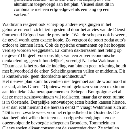
aluminium toegevoegd aan het plan. Visueel slaat dit in
combinatie met een erfgoedgevel als een tang op een
varken."
Waldmann reageert ook scherp op andere wijzigingen in het
gebouw en voelt zich hierin gesteund door het advies van de Dienst
Onroerend Erfgoed van de provincie. "Wat de schepen ook beweert,
de gevel wordt géén exacte kopie. Zo vergroot de poort zodat auto's
erdoor te kunnen laten. Ook de typische ornamenten op het hoogste
verdiep worden weggelaten. Er komen dakterrassen met reling op
de gevel? Dit geeft voor ons blijk van een zuiver economische
denkoefening, geen inhoudelijke", vervolgt Natacha Waldmann.
"Daarnaast is het zo dat de indeling van binnen geen rekening houdt
met bijvoorbeeld de erker. Scheidingsmuren vallen er middenin. Dit
is knutselwerk, geen doordachte architectuur."
Het nieuwe plan komt bovendien niet tegemoet aan de woonnood in
de stad, aldus Groen. "Opnieuw wordt gekozen voor een maximum
aan identieke 2-kamerappartementen. Schepen Bourgoignie zei al
dat ze meer gezinswoningen wil realiseren, maar dat er geen ruimte
is in Oostende. Dergelijke renovatieprojecten bieden kansen hiertoe,
is er dan echt niemand die hieraan denkt?" vraagt Waldmann zich af.
"Dit is een zwarte week voor het erfgoedbeleid in Oostende. De
stad heeft niet willen luisteren naar erfgoedverenigingen en de
opeenvolgende bevoegde schepenen Bronders, Tommelein en
Claeys spelen elkaar consequent de zwartepiet door. Ze schuilen