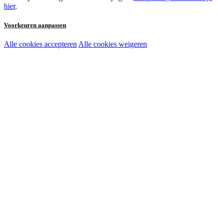
hier
.
Voorkeuren aanpassen
Alle cookies accepteren
Alle cookies weigeren
Noodzakelijke cookies:
Functionele en analytische cookies:
Marketingcookies: