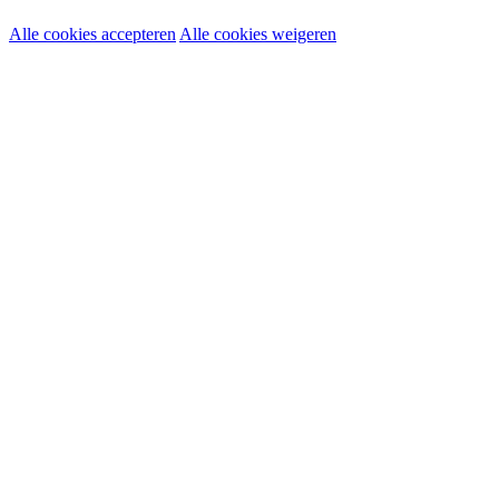
Alle cookies accepteren
Alle cookies weigeren
Noodzakelijke cookies:
Functionele en analytische cookies:
Marketingcookies: