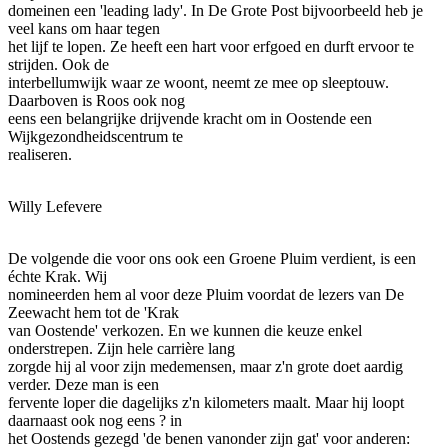
domeinen een 'leading lady'. In De Grote Post bijvoorbeeld heb je
veel kans om haar tegen
het lijf te lopen. Ze heeft een hart voor erfgoed en durft ervoor te
strijden. Ook de
interbellumwijk waar ze woont, neemt ze mee op sleeptouw.
Daarboven is Roos ook nog
eens een belangrijke drijvende kracht om in Oostende een
Wijkgezondheidscentrum te
realiseren.
Willy Lefevere
De volgende die voor ons ook een Groene Pluim verdient, is een
échte Krak. Wij
nomineerden hem al voor deze Pluim voordat de lezers van De
Zeewacht hem tot de 'Krak
van Oostende' verkozen. En we kunnen die keuze enkel
onderstrepen. Zijn hele carrière lang
zorgde hij al voor zijn medemensen, maar z'n grote doet aardig
verder. Deze man is een
fervente loper die dagelijks z'n kilometers maalt. Maar hij loopt
daarnaast ook nog eens ? in
het Oostends gezegd 'de benen vanonder zijn gat' voor anderen: