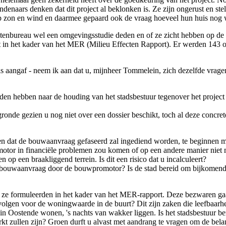
enaars denken dat dit project al beklonken is. Ze zijn ongerust en ste
p zon en wind en daarmee gepaard ook de vraag hoeveel hun huis nog w
ctenbureau wel een omgevingsstudie deden en of ze zicht hebben op de
 in het kader van het MER (Milieu Effecten Rapport). Er werden 143 
 aangaf - neem ik aan dat u, mijnheer Tommelein, zich dezelfde vragen 
aden hebben naar de houding van het stadsbestuur tegenover het project 
ronde gezien u nog niet over een dossier beschikt, toch al deze conc
 dat de bouwaanvraag gefaseerd zal ingediend worden, te beginnen met 
tor in financiële problemen zou komen of op een andere manier niet meer
op een braakliggend terrein. Is dit een risico dat u incalculeert?
de bouwaanvraag door de bouwpromotor? Is de stad bereid om bijkomend
e formuleerden in het kader van het MER-rapport. Deze bezwaren gaan
gevolgen voor de woningwaarde in de buurt? Dit zijn zaken die leefbaa
in Oostende wonen, 's nachts van wakker liggen. Is het stadsbestuur b
t zullen zijn? Groen durft u alvast met aandrang te vragen om de be