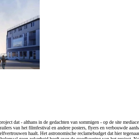
wproject dat - althans in de gedachten van sommigen - op de site medi
railers van het filmfestival en andere posters, flyers en verbouwde aan
lfvertrouwen haalt. Het astronomische reclamebudget dat hier tegenaa
elemaal geen zekerheid heeft over de goedkeuring van het project. Noc