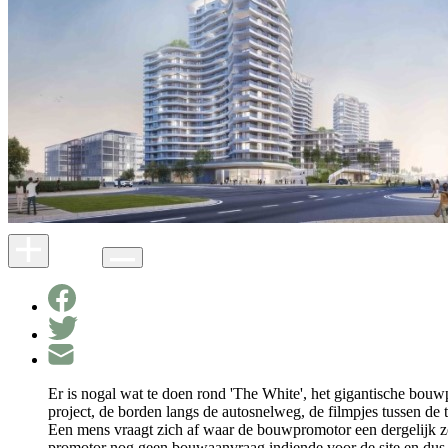
Er is nogal wat te doen rond 'The White', het gigantische bou
project, de borden langs de autosnelweg, de filmpjes tussen de t
Een mens vraagt zich af waar de bouwpromotor een dergelijk ze
promotor nog geen bouwaanvraag indiende voor de site en dus h