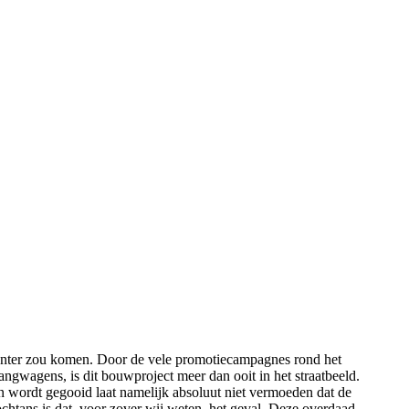
acenter zou komen. Door de vele promotiecampagnes rond het
hangwagens, is dit bouwproject meer dan ooit in het straatbeeld.
n wordt gegooid laat namelijk absoluut niet vermoeden dat de
htans is dat, voor zover wij weten, het geval. Deze overdaad