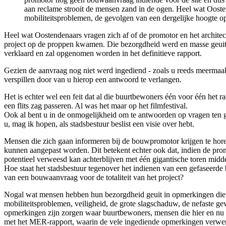
aan reclame strooit de mensen zand in de ogen. Heel wat Oostend
mobiliteitsproblemen, de gevolgen van een dergelijke hoogte o
Heel wat Oostendenaars vragen zich af of de promotor en het archite
project op de proppen kwamen. Die bezorgdheid werd en masse geuit
verklaard en zal opgenomen worden in het definitieve rapport.
Gezien de aanvraag nog niet werd ingediend - zoals u reeds meermaals
verspillen door van u hierop een antwoord te verlangen.
Het is echter wel een feit dat al die buurtbewoners één voor één het r
een flits zag passeren. Al was het maar op het filmfestival.
Ook al bent u in de onmogelijkheid om te antwoorden op vragen ten g
u, mag ik hopen, als stadsbestuur beslist een visie over hebt.
Mensen die zich gaan informeren bij de bouwpromotor krijgen te horen
kunnen aangepast worden. Dit betekent echter ook dat, indien de promo
potentieel verweesd kan achterblijven met één gigantische toren midden 
Hoe staat het stadsbestuur tegenover het indienen van een gefaseer
van een bouwaanvraag voor de totaliteit van het project?
Nogal wat mensen hebben hun bezorgdheid geuit in opmerkingen die z
mobiliteitsproblemen, veiligheid, de grote slagschaduw, de nefaste 
opmerkingen zijn zorgen waar buurtbewoners, mensen die hier en nu 
met het MER-rapport, waarin de vele ingediende opmerkingen verwerk