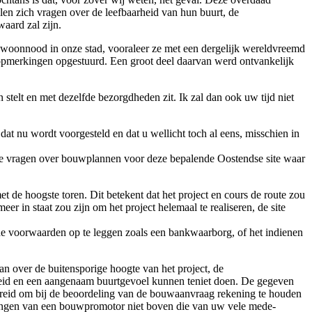
llen zich vragen over de leefbaarheid van hun buurt, de
aard zal zijn.
 woonnood in onze stad, vooraleer ze met een dergelijk wereldvreemd
opmerkingen opgestuurd. Een groot deel daarvan werd ontvankelijk
stelt en met dezelfde bezorgdheden zit. Ik zal dan ook uw tijd niet
dat nu wordt voorgesteld en dat u wellicht toch al eens, misschien in
rete vragen over bouwplannen voor deze bepalende Oostendse site waar
de hoogste toren. Dit betekent dat het project en cours de route zou
 in staat zou zijn om het project helemaal te realiseren, de site
e voorwaarden op te leggen zoals een bankwaarborg, of het indienen
 over de buitensporige hoogte van het project, de
rheid en een aangenaam buurtgevoel kunnen teniet doen. De gegeven
ereid om bij de beoordeling van de bouwaanvraag rekening te houden
langen van een bouwpromotor niet boven die van uw vele mede-