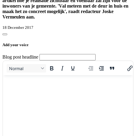
artikel hoe je realisatie zichtbaar en voelbaar zal zijn voor de
inwoners van je gemeente. 'Val meteen met de deur in huis en
maak het zo concreet mogelijk', raadt
redacteur Joske
Vermeulen
aan.
18 December 2017
Add your voice
Blog post headline
Normal