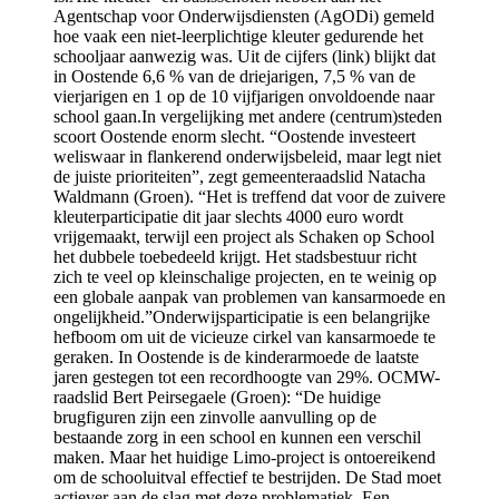
Agentschap voor Onderwijsdiensten (AgODi) gemeld
hoe vaak een niet-leerplichtige kleuter gedurende het
schooljaar aanwezig was. Uit de cijfers (link) blijkt dat
in Oostende 6,6 % van de driejarigen, 7,5 % van de
vierjarigen en 1 op de 10 vijfjarigen onvoldoende naar
school gaan.In vergelijking met andere (centrum)steden
scoort Oostende enorm slecht. “Oostende investeert
weliswaar in flankerend onderwijsbeleid, maar legt niet
de juiste prioriteiten”, zegt gemeenteraadslid Natacha
Waldmann (Groen). “Het is treffend dat voor de zuivere
kleuterparticipatie dit jaar slechts 4000 euro wordt
vrijgemaakt, terwijl een project als Schaken op School
het dubbele toebedeeld krijgt. Het stadsbestuur richt
zich te veel op kleinschalige projecten, en te weinig op
een globale aanpak van problemen van kansarmoede en
ongelijkheid.”Onderwijsparticipatie is een belangrijke
hefboom om uit de vicieuze cirkel van kansarmoede te
geraken. In Oostende is de kinderarmoede de laatste
jaren gestegen tot een recordhoogte van 29%. OCMW-
raadslid Bert Peirsegaele (Groen): “De huidige
brugfiguren zijn een zinvolle aanvulling op de
bestaande zorg in een school en kunnen een verschil
maken. Maar het huidige Limo-project is ontoereikend
om de schooluitval effectief te bestrijden. De Stad moet
actiever aan de slag met deze problematiek. Een