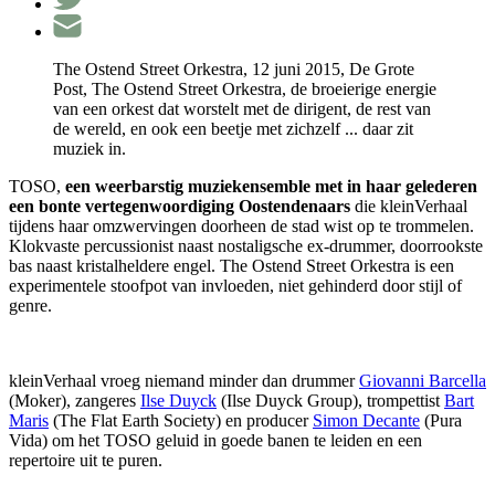
The Ostend Street Orkestra, 12 juni 2015, De Grote
Post, The Ostend Street Orkestra, de broeierige energie
van een orkest dat worstelt met de dirigent, de rest van
de wereld, en ook een beetje met zichzelf ... daar zit
muziek in.
TOSO,
een weerbarstig muziekensemble met in haar gelederen
een bonte vertegenwoordiging Oostendenaars
die kleinVerhaal
tijdens haar omzwervingen doorheen de stad wist op te trommelen.
Klokvaste percussionist naast nostaligsche ex-drummer, doorrookste
bas naast kristalheldere engel. The Ostend Street Orkestra is een
experimentele stoofpot van invloeden, niet gehinderd door stijl of
genre.
kleinVerhaal vroeg niemand minder dan drummer
Giovanni Barcella
(Moker), zangeres
Ilse Duyck
(Ilse Duyck Group), trompettist
Bart
Maris
(The Flat Earth Society) en producer
Simon Decante
(Pura
Vida) om het TOSO geluid in goede banen te leiden en een
repertoire uit te puren.