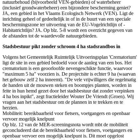
natuurbehoud (bijvoorbeeld VEN-gebieden) of waterbeheer
(inclusief grondwaterbeheer) een bijzondere bescherming geniet?
JA, een gebied in het Vlaams Ecologisch Netwerk (VEN). Ligt de
inrichting geheel of gedeeltelijk in of in de buurt van een speciale
beschermingszone ter uitvoering van de EU-Vogelrichtlijn of -
Habitatrichtlijn? JA. Op blz. 5-8 wordt een overzicht gegeven van
de afstanden tot de waardevolle natuurgebieden.
Stadsbestuur pikt zonder schroom 4 ha stadsrandbos in
Volgens het Gemeentelijk Ruimtelijk Uitvoeringsplan 'Crematorium'
ligt de site in een gebied bedoeld voor de aanleg van een bos. Het
crematorium is een geoorloofde nevengeschikte functie, waarvoor
"maximum 5 ha" voorzien is. De projectsite is echter 9 ha (waarvan
het gebouw zelf 2 ha inneemt). "De vele vrijwilligers die regelmatig
de handen uit de mouwen steken en boompjes planten, worden in
feite in hun hemd gezet door het stadsbestuur dat zonder verpinken
4 ha bos inpikt", zegt fractieleider Wouter De Vriendt (Groen). Wij
vragen aan het stadsbestuur om de plannen in te trekken en te
herzien.
Mobiliteit: bereikbaarheid voor fietsers, voetgangers en openbaar
vervoer mogelijk knelpunt
Op blz. 12 van de MER-screeningsnota wordt mbt de mobiliteit
geconcludeerd dat de bereikbaarheid voor fietsers, voetgangers en
openbaar vervoer een mogelijk knelpunt is. Dit moet opgelost