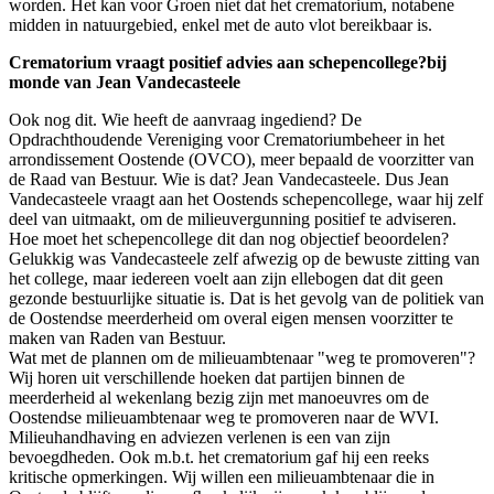
worden. Het kan voor Groen niet dat het crematorium, notabene
midden in natuurgebied, enkel met de auto vlot bereikbaar is.
Crematorium vraagt positief advies aan schepencollege?bij
monde van Jean Vandecasteele
Ook nog dit. Wie heeft de aanvraag ingediend? De
Opdrachthoudende Vereniging voor Crematoriumbeheer in het
arrondissement Oostende (OVCO), meer bepaald de voorzitter van
de Raad van Bestuur. Wie is dat? Jean Vandecasteele. Dus Jean
Vandecasteele vraagt aan het Oostends schepencollege, waar hij zelf
deel van uitmaakt, om de milieuvergunning positief te adviseren.
Hoe moet het schepencollege dit dan nog objectief beoordelen?
Gelukkig was Vandecasteele zelf afwezig op de bewuste zitting van
het college, maar iedereen voelt aan zijn ellebogen dat dit geen
gezonde bestuurlijke situatie is. Dat is het gevolg van de politiek van
de Oostendse meerderheid om overal eigen mensen voorzitter te
maken van Raden van Bestuur.
Wat met de plannen om de milieuambtenaar "weg te promoveren"?
Wij horen uit verschillende hoeken dat partijen binnen de
meerderheid al wekenlang bezig zijn met manoeuvres om de
Oostendse milieuambtenaar weg te promoveren naar de WVI.
Milieuhandhaving en adviezen verlenen is een van zijn
bevoegdheden. Ook m.b.t. het crematorium gaf hij een reeks
kritische opmerkingen. Wij willen een milieuambtenaar die in