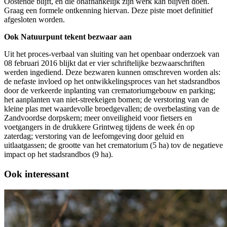
Oostende blijft, en die onafhankelijk zijn werk kan blijven doen.
Graag een formele ontkenning hiervan. Deze piste moet definitief
afgesloten worden.
Ook Natuurpunt tekent bezwaar aan
Uit het proces-verbaal van sluiting van het openbaar onderzoek van
08 februari 2016 blijkt dat er vier schriftelijke bezwaarschriften
werden ingediend. Deze bezwaren kunnen omschreven worden als:
de nefaste invloed op het ontwikkelingsproces van het stadsrandbos
door de verkeerde inplanting van crematoriumgebouw en parking;
het aanplanten van niet-streekeigen bomen; de verstoring van de
kleine plas met waardevolle broedgevallen; de overbelasting van de
Zandvoordse dorpskern; meer onveiligheid voor fietsers en
voetgangers in de drukkere Grintweg tijdens de week én op
zaterdag; verstoring van de leefomgeving door geluid en
uitlaatgassen; de grootte van het crematorium (5 ha) tov de negatieve
impact op het stadsrandbos (9 ha).
Ook interessant