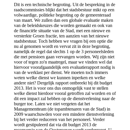
Dit is een technische begroting. Uit de bespreking in de
raadscommissies blijkt dat het stadsbestuur mikt op een
volwaardige, politieke begroting op de gemeenteraad
van maart. We zullen dan een globale evaluatie maken
van de beleidskeuzes die worden gemaakt en ook van
de financiële situatie van de Stad, met een nieuwe en
versterkte Groen fractie, ten aanzien van het nieuwe
stadsbestuur. Toch hebben we vragen bij een optie die
nu al genomen wordt en vervat zit in deze begroting,
namelijk de regel dat slechts 1 op de 3 personeelsleden
die met pensioen gaan vervangen worden. Wij zijn niet
voor of tegen zo'n maatregel, maar we vinden wel dat
hiervoor voorafgaandelijk een evaluatierapport nodig is
van de werklast per dienst. We moeten toch immers
weten welke dienst we kunnen inperken en welke
andere niet? Dergelijk rapport ontbreekt bij dit budget
2013. Het is voor ons dus onmogelijk vast te stellen
welke dienst hierdoor vooral getroffen zal worden en of
dit een impact zal hebben op de dienstverlening naar de
burger toe. Laten we niet vergeten dat het
Managementteam (de topambtenaren van de Stad) in
2009 waarschuwden voor een mindere dienstverlening
bij het verder reduceren van het personeel. Verder
wordt gestipuleerd dat via dit budget 2013 de
reconversie van de Oosteroever wordt verdergezet. U