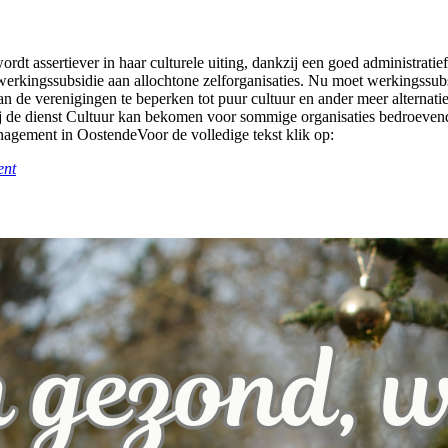
dt assertiever in haar culturele uiting, dankzij een goed administrat
 werkingssubsidie aan allochtone zelforganisaties. Nu moet werkingssub
 van de verenigingen te beperken tot puur cultuur en ander meer alternatie
j de dienst Cultuur kan bekomen voor sommige organisaties bedroevend 
nagement in OostendeVoor de volledige tekst klik op:
ent