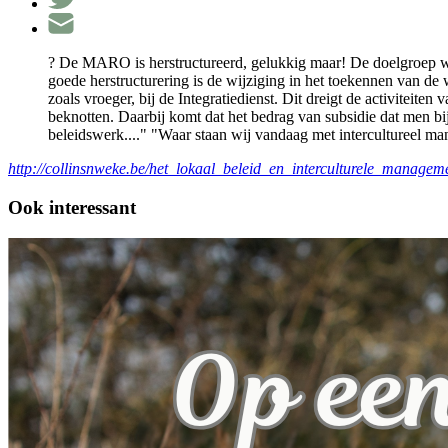
? De MARO is herstructureerd, gelukkig maar! De doelgroep wor
goede herstructurering is de wijziging in het toekennen van de
zoals vroeger, bij de Integratiedienst. Dit dreigt de activiteiten
beknotten. Daarbij komt dat het bedrag van subsidie dat men bi
beleidswerk...." "Waar staan wij vandaag met intercultureel ma
http://collinsnweke.be/het_lokaal_beleid_en_interculturele_managem
Ook interessant