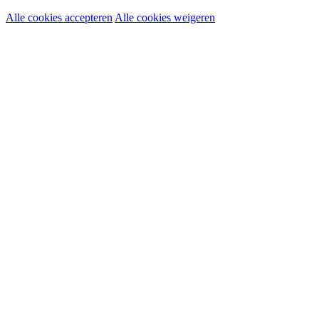
Alle cookies accepteren
Alle cookies weigeren
Noodzakelijke cookies:
Functionele en analytische cookies:
Marketingcookies: