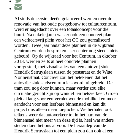
Al sinds de eerste ideeën gelanceerd werden over de
renovatie van het oude postgebouw tot cultuurcentrum,
werd er nagedacht over een totaalconcept voor die
buurt. Na enkele jaren was er ook een concreet plan:
een verkeersvrij plein voor het CC zou gerealiseerd
worden. Twee jaar nadat deze plannen in de wijkraad
Centrum werden besproken is er echter nog steeds niets
gebeurd. Op de wijkraad voor het Centrum, in oktober
2013, werden zelfs al heel concrete plannen
voorgesteld, met visualisaties van een autovrij stuk
Hendrik Serruyslaan tussen de poststraat en de Witte
Nonnenstraat. Concreet zou het betekenen dat het
autovrije stuk stadscentrum iets wordt uitgebreid. De
tram zou nog door kunnen, maar verder zou elke
circulatie gericht zijn op wandel- en fietsverkeer. Groen
pleit al lang voor een vernieuwende mobiliteit en meer
aandacht voor een leefbare binnenstad en kan dit
project dus alleen maar toejuichen. We herhalen ook
telkens weer dat autoverkeer tot in het hart van de
binnenstad niet meer van deze tijd is, heel wat andere
steden doen het ons al voor. De heraanleg van de
Hendrik Serruyslaan tot een plein zou dan ook al een